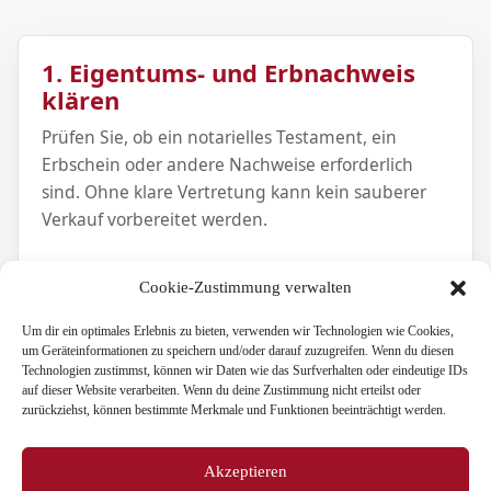
1. Eigentums- und Erbnachweis
klären
Prüfen Sie, ob ein notarielles Testament, ein
Erbschein oder andere Nachweise erforderlich
sind. Ohne klare Vertretung kann kein sauberer
Verkauf vorbereitet werden.
Cookie-Zustimmung verwalten
2. Immobilie nüchtern
Um dir ein optimales Erlebnis zu bieten, verwenden wir Technologien wie Cookies,
um Geräteinformationen zu speichern und/oder darauf zuzugreifen. Wenn du diesen
aufnehmen
Technologien zustimmst, können wir Daten wie das Surfverhalten oder eindeutige IDs
auf dieser Website verarbeiten. Wenn du deine Zustimmung nicht erteilst oder
Wohnfläche, Grundstück, Baujahr,
zurückziehst, können bestimmte Merkmale und Funktionen beeinträchtigt werden.
Modernisierungen, Energieausweis, Grundrisse,
Mietverhältnisse und bekannte Mängel gehören
Akzeptieren
in eine erste Objektakte.