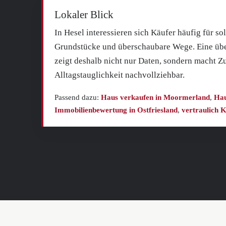
Lokaler Blick
In Hesel interessieren sich Käufer häufig für so
Grundstücke und überschaubare Wege. Eine ü
zeigt deshalb nicht nur Daten, sondern macht Z
Alltagstauglichkeit nachvollziehbar.
Passend dazu:
Haus verkaufen in Moormerland
,
Hau
Immobilienbewertung in Ostfriesland
,
vertraulich 