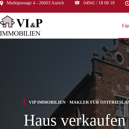
Zum
Marktpassage 4 - 26603 Aurich ☎ 04941 / 18 08 18
Inhalt
springen
Eig
VIP IMMOBILIEN · MAKLER FÜR OSTFRIESLA
Haus verkaufen 